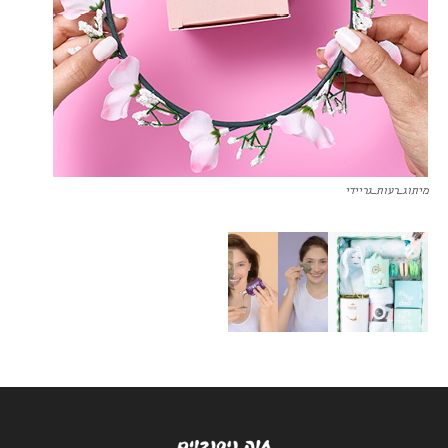
מיתוג_רעות_גריידי