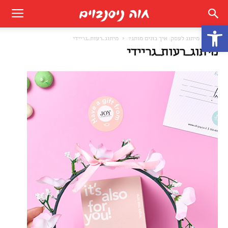
פתח סרגל נגישות
בית
מיתוג לעסק: איך בונים מותג?
מיתוג_רעות_גריידי
מיתוג_רעות_גריידי