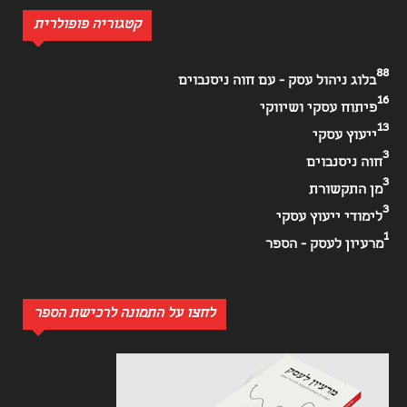
קטגוריה פופולרית
88
בלוג ניהול עסק - עם חוה ניסנבוים
16
פיתוח עסקי ושיווקי
13
ייעוץ עסקי
3
חוה ניסנבוים
3
מן התקשורת
3
לימודי ייעוץ עסקי
1
מרעיון לעסק - הספר
לחצו על התמונה לרכישת הספר