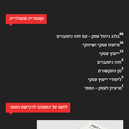
קטגוריה פופולרית
88
בלוג ניהול עסק - עם חוה ניסנבוים
16
פיתוח עסקי ושיווקי
13
ייעוץ עסקי
3
חוה ניסנבוים
3
מן התקשורת
3
לימודי ייעוץ עסקי
1
מרעיון לעסק - הספר
לחצו על התמונה לרכישת הספר