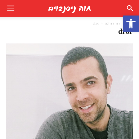
פתח סרגל נגישות
בית
דרור רוחנה
dror
dror