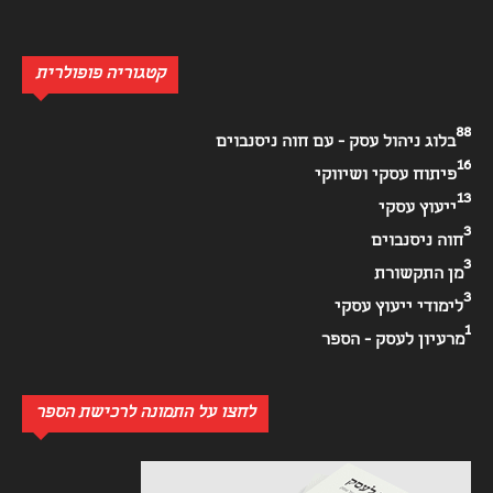
קטגוריה פופולרית
88
בלוג ניהול עסק - עם חוה ניסנבוים
16
פיתוח עסקי ושיווקי
13
ייעוץ עסקי
3
חוה ניסנבוים
3
מן התקשורת
3
לימודי ייעוץ עסקי
1
מרעיון לעסק - הספר
לחצו על התמונה לרכישת הספר