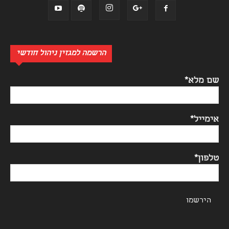
הרשמה למגזין ניהול חודשי
שם מלא*
אימייל*
טלפון*