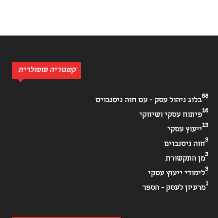
קטגוריה פופולרית
88
בלוג ניהול עסק - עם חוה ניסנבוים
16
פיתוח עסקי ושיווקי
13
ייעוץ עסקי
3
חוה ניסנבוים
3
מן התקשורת
3
לימודי ייעוץ עסקי
1
מרעיון לעסק - הספר