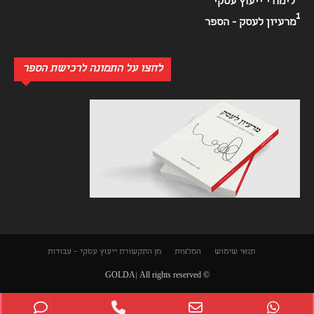
לימודי ייעוץ עסקי
1
מרעיון לעסק - הספר
לחצו על התמונה לרכישת הספר
תנאי שימוש
המלצות
מן התקשורת
ייעוץ עסקי – עבודות
© GOLDA| All rights reserved
Phone
Phone
Email
WhatsApp