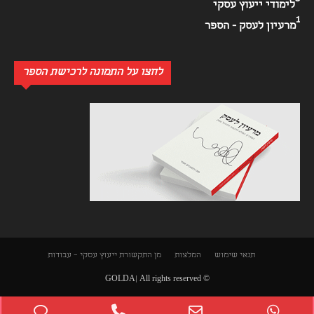
לימודי ייעוץ עסקי
1
מרעיון לעסק - הספר
לחצו על התמונה לרכישת הספר
תנאי שימוש
המלצות
מן התקשורת
ייעוץ עסקי – עבודות
© GOLDA| All rights reserved
Phone
Phone
Email
WhatsApp