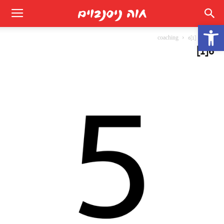
פתח סרגל נגישות
בית
6[1]
coaching
6[1]