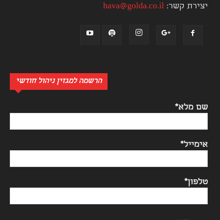
יצירת קשר:
hava@golda.co.il
הרשמה למגזין ניהול חודשי
שם מלא*
אימייל*
טלפון*