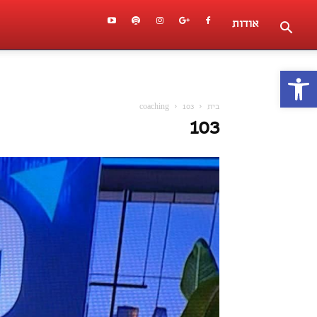
אודות
פתח סרגל נגישות
בית
103
coaching
103