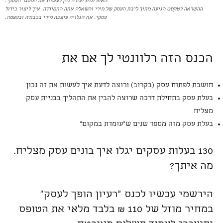
האחרונות ועזרה להן לעשות את המעבר העסקי.
ההשראה לטקסט הגיעה מתוך ליבת העסק של מירי והשאלה אתה התמודדה. איך ליצור בידול
עסקי. את הגלויה עיצבה מירי בכבודה ובעצמה.
הכנס הזה רלוונטי לך אם את
חושבת לפתוח עסק (בקרוב) ורוצה לדעת איך לעשות את זה נכון
בעלת עסק בתחילת דרכה שרוצה להבין את התהליך בבניית עסק
מצליח
בעלת עסק מזה מספר שנים ש"עומדת במקום"
130 בעלות עסקים יגלו איך בונים עסק מצליח.
מה איתך?
הירשמי עכשיו לכנס "רעיון הופך לעסק"
במחיר מוזל של 110 ₪ בלבד מלאי את הטופס