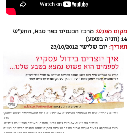
מקום מפגש:
מרכז הכנסים כפר סבא, התע"ש
14 (חניה בשפע)
תאריך:
יום שלישי 23/10/2012
גלויות עם ציטוטים או משפטים המייצגים את המרצות בכנס והמשתתפות בפאנל העסקי
שלו.
הגלויה הזו ייצגה את מירי לשם פלאי, סופרת ומאיירת ספרי טבע לילדים.
מירי השתתפה בפאנל העסקי שהיה מורכב מבעלות עסקים שחוה ניסנבוים ליוותה בשנים