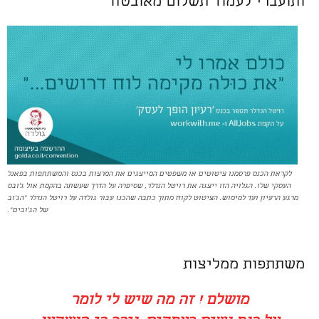
ותועברי לעמוד תשלום מאובטח
לקראת הכנס פרסמנו ציטוטים או משפטים המייצגים את המרצות בכנס והמשתתפות בפאנל
העסקי שלו. הגלויה הזו ייצגה את רויטל הנדלר, שסיפרה על הדרך שעשתה בהקמת אול ג'ובס
מרגע הרעיון ועד למימוש. הציטוט לקוח מתוך כתבה שהכנו עבור גולדה על רויטל הנדלר "הג'וב
של הג'ובים".
משתתפות ממליצות
מושלם ! זה מה שיש לי לומר