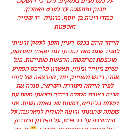
על כנס נשים בעסקים. ניכר כי הושקעו
תכנון ומחשבה עד לפרט האחרון.
כבוד!
רונית בן-יוסף, ברונית- יד שנייה
ואספנות
הייתי היום בכנס 'רעיון הופך לעסק' ורציתי
להגיד שגם מאד נהניתי וגם יצאתי מחוזקת,
מועצמת ומרוגשת. הרצאות מעניינות, פנל
נשים מיוחד ומגוון, תאטרון פלייבק הפתיע
אותי, ריגש והצחיק יחד, ההרצאה של ליהי
לפיד הייתה מעוררת השראה, סגרה את
הכנס בצורה הטובה ביותר ויצאתי משם עם
דמעות בעיניים, דמעות של גאווה נשית. אני
שמחה שהגעתי ורוצה להודות למארגנות על
המחשבה על כל פרט, על הארגון המדויק