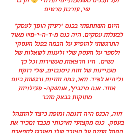
ועל תכנים משמעותיים! תודה !
חן בר
שי, עורכת סרטים
היום השתתפתי בכנס "רעיון הופך לעסק"
לבעלות עסקים. היה כנס מ-ד-ה-י-ם!!! מאוד
התרגשתי להופיע על הבמה בפנל העסקי
ולספר על העסק שלי ולענות לשאלות של
נשים. היו הרצאות מעשירות וכל כך
מעניינות של חוה ניסנבוים, שלי רוקח
וליהיא לפיד. וואו, כמה חוויות ורגשות ביום
אחד.
אנה מינביץ', אנושקה- פעילויות
מתוקות בבצק סוכר
חוה, הכנס היה דוגמה ומופת כיצד להתנהל
בעסק. כנס מקצועי ואיכותי מכבד ומכיר את
הקהל ועונה על הצורך שלו מאורגן לתפארת