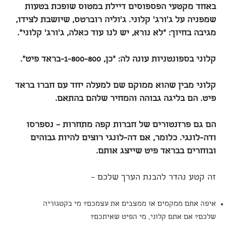
באחד מקטעי הפספוסים דיילת במטוס שופכת בטעות
שמפניה על ג'ורג' קלוני. ג'וליה רוברטס, שיושבת לצידו,
מגיבה בחיוך: "לא נורא, יש לנו עוד כאלה, ג'ורג' קלוני".
קלוני בספונטניות עונה לה: "כן, 1-800-800-בראד פיט".
קלוני מבין שהוא ממוקם שם למעלה יחד עם חברו בראד
פיט. הם בליגה גבוהה והמחיר שלהם בהתאם.
הם גם פרזנטורים של חברות קפה מתחרות – נספרסו
ודה-לונגי. כלומר, אם דה-לונגי רוצים להיות גבוהים
ובוחרים בבראד פיט שייצג אותם.
זה קטע נהדר להבנת הערך שלכם –
איפה אתם ממקמים או ממצבים את עצמכם? מי בקטגוריה
שלכם? אם אתם קלוני, מי הפיט שאיתכם?