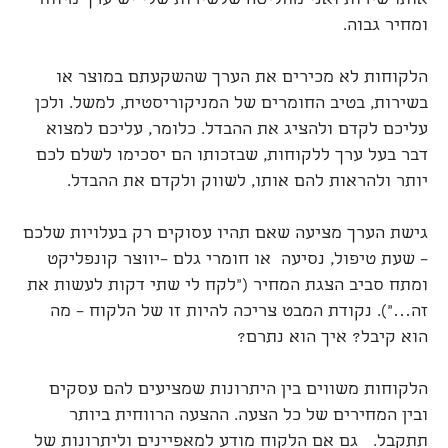
אותו שירות ואני מחליטה שלשירות שלי יש ערך מיוחד
ומחיר גבוה.
הלקוחות לא מכירים את הערך שהשקעתם במוצר או
בשירות, בטיב החומרים של המניקוריסטית, למשל. ולכן
עליכם לקדם ולהציג את ההבדל. כלומר, עליכם למצוא
דבר בעל ערך ללקוחות, שבזכותו הם יסכימו לשלם לכם
יותר ולהראות להם אותו, לשווק ולקדם את ההבדל.
גישת הערך מציעה שאם תהיו עסוקים רק בעלויות שלכם
– שעת טיפול, נסיעה או חומרי גלם –יווצר קונפליקט
ומתח סביב הצגת המחיר ("לקח לי שתי דקות לעשות את
זה…"). נקודת המבט צריכה להיות זו של הלקוח – מה
הוא קיבל? איך הוא נתרם?
הלקוחות משווים בין היתרונות שמציעים להם עסקים
ובין המחירים של כל הצעה. ההצעה הרווחית ביותר
תתקבל. גם אם הלקוח מודע למאפיינים וליתרונות של