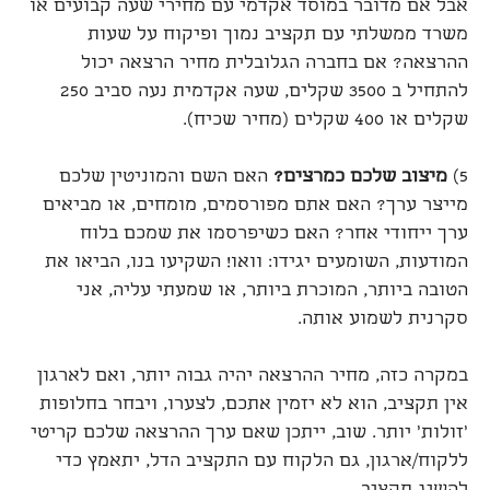
אבל אם מדובר במוסד אקדמי עם מחירי שעה קבועים או
משרד ממשלתי עם תקציב נמוך ופיקוח על שעות
ההרצאה? אם בחברה הגלובלית מחיר הרצאה יכול
להתחיל ב 3500 שקלים, שעה אקדמית נעה סביב 250
שקלים או 400 שקלים (מחיר שכיח).
5)
מיצוב שלכם כמרצים
?
האם השם והמוניטין שלכם
מייצר ערך? האם אתם מפורסמים, מומחים, או מביאים
ערך ייחודי אחר? האם כשיפרסמו את שמכם בלוח
המודעות, השומעים יגידו: וואו! השקיעו בנו, הביאו את
הטובה ביותר, המוכרת ביותר, או שמעתי עליה, אני
סקרנית לשמוע אותה.
במקרה כזה, מחיר ההרצאה יהיה גבוה יותר, ואם לארגון
אין תקציב, הוא לא יזמין אתכם, לצערו, ויבחר בחלופות
'זולות' יותר. שוב, ייתכן שאם ערך ההרצאה שלכם קריטי
ללקוח/ארגון, גם הלקוח עם התקציב הדל, יתאמץ כדי