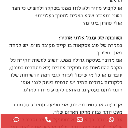
מראש.
או לקבוע מחיר ולא לזוז ממנו בשקל? ולחשוש כי הצד
השני יתאכזב שלא הצליח לחסוך בעלויות?
אולי פתרון ביניים?
תשובתה של ענבל אלוני אופיר:
במקרה של סוג עסקאות בו קיים מקובל מו"מ, יש לקחת
זאת בחשבון.
אם מדובר בעסקה גדולה ממש, חשוב לעשות חקירה על
מקבל ההחלטות עם ספקים אחרים (לא מתחרים כמובן),
עובדים או כל מי שיכול לעזור לגבי רמת הקשיחות שלו.
ללקוחות גדולים תמיד יש תדמית בשוק לגבי אופן
התנהלותם בעסקים. בהתאם לקבוע מרווח למו"מ.
אך בעסקאות סטנדרטיות, אני מציעה תמיד לתת מחיר
מעט יותר גבוה מהקו האדום שלך.
WhatsApp
Email
Phone
עד 20% יותר. כך אתה לא "מפציץ" במחיר וסביר להניח
Phone
שלא בגלל פער כזה יוותרו עליך מראש. אם הלקוח יהיה