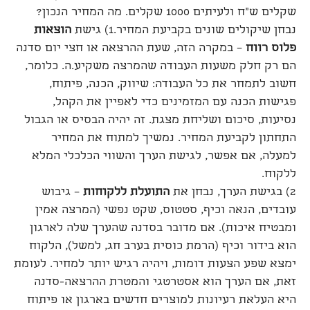
שקלים ש"ח ולעיתים 1000 שקלים. מה המחיר הנכון?
נבחן שיקולים שונים בקביעת המחיר.1) גישת
הוצאות
פלוס רווח
– במקרה הזה, שעת ההרצאה או חצי יום סדנה
הם רק חלק משעות העבודה שהמרצה משקיע.ה. כלומר,
חשוב לתמחר את כל העבודה: שיווק, הכנה, פיתוח,
פגישות הכנה עם המזמינים כדי לאפיין את הקהל,
נסיעות, סיכום ושליחת מצגת. זה יהיה הבסיס או הגבול
התחתון לקביעת המחיר. נמשיך למתוח את המחיר
למעלה, אם אפשר, לגישת הערך והשווי הכלכלי המלא
ללקוח.
2) בגישת הערך, נבחן את
התועלת ללקוחות
– גיבוש
עובדים, הנאה וכיף, סטטוס, שקט נפשי (המרצה אמין
ומבטיח איכות). אם מדובר בסדנה שהערך שלה לארגון
הוא בידור וכיף (הרמת כוסית בערב חג, למשל), הלקוח
ימצא שפע הצעות דומות, ויהיה רגיש יותר למחיר. לעומת
זאת, אם הערך הוא אסטרטגי והמטרת ההרצאה-סדנה
היא העלאת רעיונות למוצרים חדשים בארגון או פיתוח