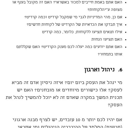
האם אתם באמת חייבים למכור באשראי? האם זה מקובל בענף או
מצופה ע"יהלקוחות?
אם כן, מהי המדיניות לגבי מי שמקבל קרדיט וכמה קרדיט?
איך תבדקו את הכדאיות של הקרדיט של לקוחות חדשים?
אילו תנאים תציעו ללקוחות; כלומר, כמה קרדיט
האם תציעו הנחות
האם אתם יודעים כמה יעלה לכם מענק הקרדיט? האם שקללתם
אותו בתמחור?
6.
ניהול וארגון
מי ינהל את העסק ביום יום? איזה ניסיון אדם זה מביא
לעסק? אלו כישורים מיוחדים או מובחנים? האם יש
תכנית המשך במקרה שאדם זה לא יוכל להמשיך לנהל את
העסק?
אם יהיו לכם יותר מ 10 עובדים, יש לצרף מבנה ארגוני
(תרשים) המלמד על ההיררכיה הניהולית ומי אחראי