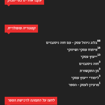
עקבו אחרינו בפייסבוק
קטגוריה פופולרית
88
בלוג ניהול עסק - עם חוה ניסנבוים
16
פיתוח עסקי ושיווקי
13
ייעוץ עסקי
3
חוה ניסנבוים
3
מן התקשורת
3
לימודי ייעוץ עסקי
1
מרעיון לעסק - הספר
לחצו על התמונה לרכישת הספר