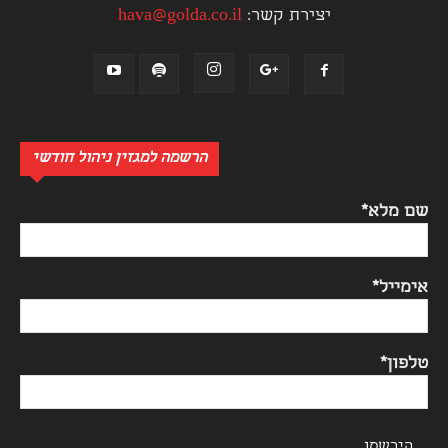
יצירת קשר:
hava@golda.co.il
הרשמה למגזין ניהול חודשי
שם מלא*
אימייל*
טלפון*