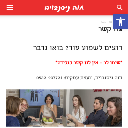
פתח סרגל נגישות
בית
צרו קשר
צרו קשר
רוצים לשמוע עוד? בואו נדבר
*שימו לב – אין לנו קשר לגלידה*
חוה ניסנבוים, יועצת עסקית: 0522-907721