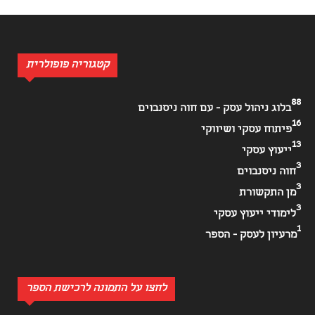
קטגוריה פופולרית
88
בלוג ניהול עסק - עם חוה ניסנבוים
16
פיתוח עסקי ושיווקי
13
ייעוץ עסקי
3
חוה ניסנבוים
3
מן התקשורת
3
לימודי ייעוץ עסקי
1
מרעיון לעסק - הספר
לחצו על התמונה לרכישת הספר