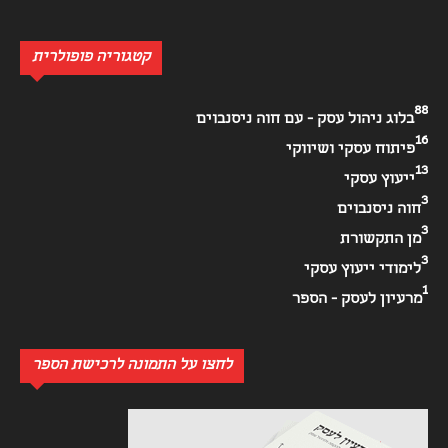
קטגוריה פופולרית
88
בלוג ניהול עסק - עם חוה ניסנבוים
16
פיתוח עסקי ושיווקי
13
ייעוץ עסקי
3
חוה ניסנבוים
3
מן התקשורת
3
לימודי ייעוץ עסקי
1
מרעיון לעסק - הספר
לחצו על התמונה לרכישת הספר