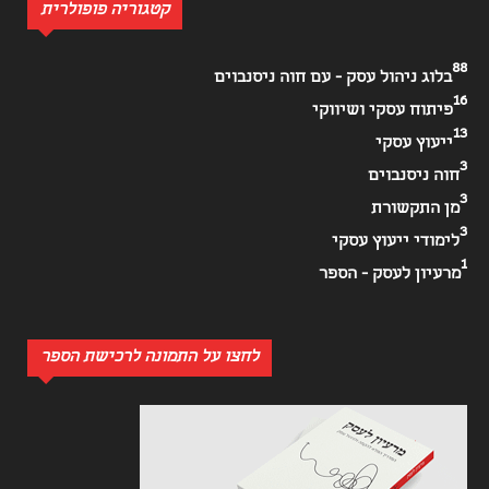
קטגוריה פופולרית
88
בלוג ניהול עסק - עם חוה ניסנבוים
16
פיתוח עסקי ושיווקי
13
ייעוץ עסקי
3
חוה ניסנבוים
3
מן התקשורת
3
לימודי ייעוץ עסקי
1
מרעיון לעסק - הספר
לחצו על התמונה לרכישת הספר