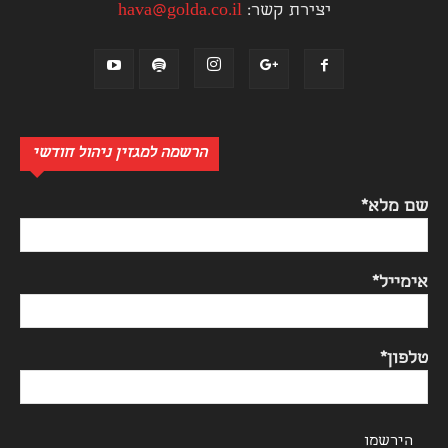
יצירת קשר:
hava@golda.co.il
הרשמה למגזין ניהול חודשי
שם מלא*
אימייל*
טלפון*