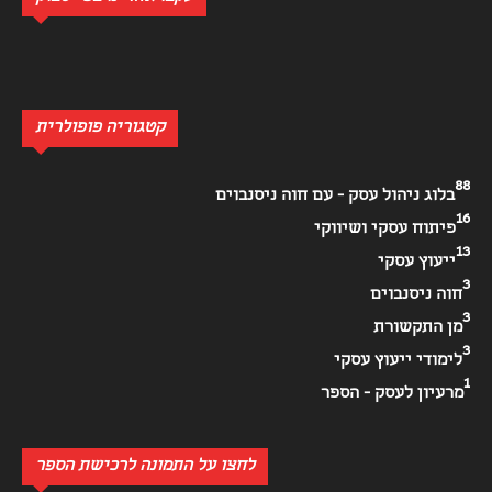
קטגוריה פופולרית
88
בלוג ניהול עסק - עם חוה ניסנבוים
16
פיתוח עסקי ושיווקי
13
ייעוץ עסקי
3
חוה ניסנבוים
3
מן התקשורת
3
לימודי ייעוץ עסקי
1
מרעיון לעסק - הספר
לחצו על התמונה לרכישת הספר