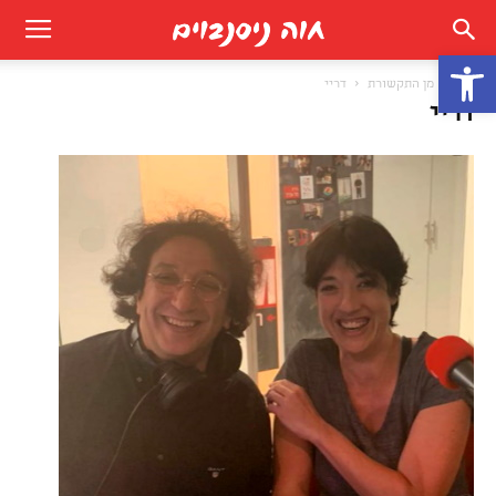
פתח סרגל נגישות
בית
מן התקשורת
דריי
דריי