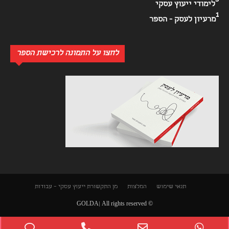
3
לימודי ייעוץ עסקי
1
מרעיון לעסק - הספר
לחצו על התמונה לרכישת הספר
תנאי שימוש
המלצות
מן התקשורת
ייעוץ עסקי – עבודות
© GOLDA| All rights reserved
Phone
Phone
Email
WhatsApp