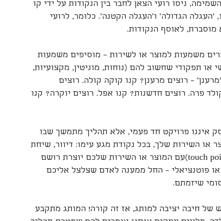
מימה, ניסו רועי הצאן לחבר בין הנקודות על ידי קו
 'העגלה הגדולה' ו'העגלה הקטנה'. כלומר, לרועי
מוסברת, לאוסף הנקודות.
צרים משמעות למוצר או לשירות – מוסיפים משמעות
או תפקודי שחשוב להם (נוחות, מוניטין, מקצועיות,
רענן' – רוצים מרענן? קנו קוקה קולה. רוצים
לד פרה. רוצים חדשנות? קנו אפל. רוצים יוקרה? קנו
ק איננו פרויקט חד פעמי, אלא תהליך מתמשך שבו
או השירות שלך, בכל נקודת מגע עימו: דיוור, שיחת
טלפון, פרסומת, המלצה. כל נקודת מגע (touch points)עם המוצר או השירות שלכם יוצרת רושם
או פוטנציאלי – החל ממענה לאדם שצלצל אליכם
סומי שיזמתם.
 של חיבה יציבה למותג, אז זה קורה! המותג מתקבע