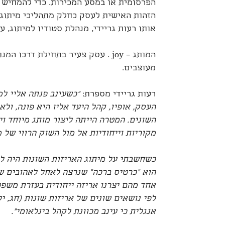
הפרסומית או במסע המכירות. כדי להמחיש בא
הזהות האישית לעסק כחלק מתהליכי מיתוג 
אותו רעות גריידי, מנהלת סטודיו למיתוג, עי
המותג – joy . עסק צעיר בתחילת דר
מעוצבים.
רעות גריידי מספרת:
“כשעינב פנתה אליי למ
העסק, אופיו, קהל היעד אליו היא פונה, ול
השונים. המטרה הייתה ליצור מותג מיוחד וי
מקוריות וייחודיות אל מול השוק הרווי של מ
כשחשבתי על מיתוג האריזות השונות היה לי 
הוא ״כרטיס ברכה״ שנרצה לאחל לאהובים של
אחד מהם יצרנו אריזה ייחודית בעזרת משפט
לפי נושאים שונים של אריזות שונות (חג, י
אנגלית כי עינב מכוונת לקהל בינלאומי".