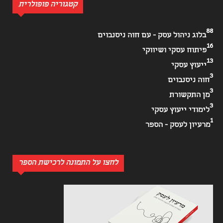
קטגוריה פופולרית
88
בלוג ניהול עסק - עם חוה ניסנבוים
16
פיתוח עסקי ושיווקי
13
ייעוץ עסקי
3
חוה ניסנבוים
3
מן התקשורת
3
לימודי ייעוץ עסקי
1
מרעיון לעסק - הספר
לחצו על התמונה לרכישת הספר