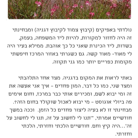
נולדתי באפיקים (קיבוץ צמוד לקיבוץ דגניה) ומבחינתי
זה היה לחזור למקורות, להיות ליד המשפחה, בעמק,
בשדות, ליד הכינרת שאני כל כך אוהבת. ממילא בעיר היה
לי מאוד- מאוד קשה. גם כשגרתי באזור המרכז חיפשתי
מקומות כפריים יותר כמו גני תקווה.
באתי לראות את המקום בדגניה. מצד אחד התלהבתי
ומצד שני, כמו כל דבר, המון פחדים – איך אני אעשה את
זה ומי יבוא לשם, ומכירים אותי כבר במרכז, וחום אימים
פה ביולי אוגוסט – מי יבוא לאכול שוקולד בחום הזה?.
מבחינתי זו לא בעיה ליצור פחדים כל הזמן. וככה במשך
חודשיים אמרתי, "'תנו לי לחשוב על זה, תנו לי לחשוב על
זה'…היה קיץ וחם. חודשיים הלכתי וחזרתי, הלכתי
וחזרתי.