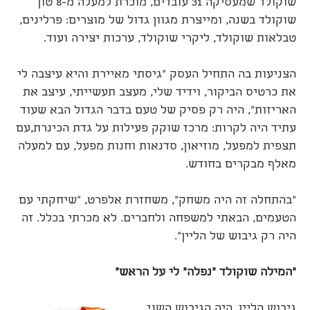
שוקולד שמעסיקה 31 עובדים, מוכרת למעלה מ-8 טון
שוקולד בשנה, ומייצרת מגוון גדול של מוצרים: פרלינים,
טבלאות שוקולד, ליקרי שוקולד, ערכות יצירה ועוד.
הצניעות בה התחיל העסק "גיסתי מאיירת והיא עיצבה לי
את כרטיס הביקור, וידיד שלי, מעצב תעשייתי, עיצב את
האריזות", היה רק פסיק של טעם בדבר הגדול הבא שעוד
עתיד היה לקרות: מרכז שוקק פעילות על גדת הכינרת,עם
תצפית למפעל, מוזיאון, סדנאות וחנות מפעל, עם למעלה
מאלף מבקרים בחודש.
"בהתחלה זה היה משחק", משחזרת אלפרט, "שיחקתי עם
הטעמים, הבאתי למשפחה ולחברים. לא מכרתי בכלל. זה
היה רק גיבוש של הליין".
"המילה שוקולד "נפלה" לי על הראש"
גיבוש הליין, היה הגיבוש השני