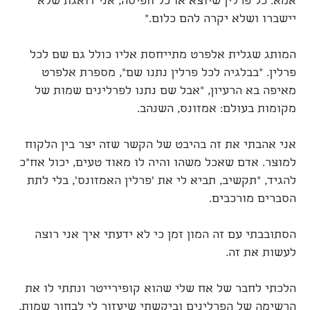
אמא. כל פרלין שיוצא או כל חפיסה, אני דואגת שלא
יישברו ושלא יקרה להם כלום."
המותג שגלית אלפרט מתייחסת אליו כולל גם שם לכל
פרלין. "בבלגיה לכל פרלין נתנו שם", מספרת אלפרט
מאיפה בא הרעיון, "אבל שם נתנו לפרלינים שמות של
מקומות בעולם: אמזונס, השנהב.
אני אהבתי את זה בהיבט של הקשר שזה יצר בין הלקוח
למוצר. אדם שאכל משהו והיה לו מאוד טעים, יכול אח"כ
להגיד, "תקשיב, תביא לי את 'פרלין האמזונס', בלי לתת
הסברים מורכבים.
הסתובבתי עם זה המון זמן כי לא ידעתי איך אני רוצה
לעשות את זה.
הלכתי לחבר של אח שלי שהוא קופירייטר ונתתי לו את
הרשימה של הפרלינים וביקשתי שיעזור לי לבחור שמות,