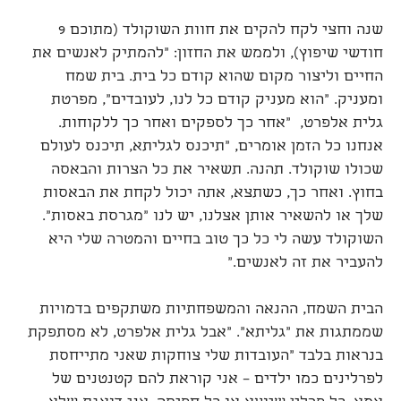
שנה וחצי לקח להקים את חוות השוקולד (מתוכם 9
חודשי שיפוץ), ולממש את החזון: "להמתיק לאנשים את
החיים וליצור מקום שהוא קודם כל בית. בית שמח
ומעניק. "הוא מעניק קודם כל לנו, לעובדים", מפרטת
גלית אלפרט, "אחר כך לספקים ואחר כך ללקוחות.
אנחנו כל הזמן אומרים, "תיכנס לגליתא, תיכנס לעולם
שכולו שוקולד. תהנה. תשאיר את כל הצרות והבאסה
בחוץ. ואחר כך, כשתצא, אתה יכול לקחת את הבאסות
שלך או להשאיר אותן אצלנו, יש לנו "מגרסת באסות".
השוקולד עשה לי כל כך טוב בחיים והמטרה שלי היא
להעביר את זה לאנשים."
הבית השמח, ההנאה והמשפחתיות משתקפים בדמויות
שממתגות את "גליתא". "אבל גלית אלפרט, לא מסתפקת
בנראות בלבד "העובדות שלי צוחקות שאני מתייחסת
לפרלינים כמו ילדים – אני קוראת להם קטנטנים של