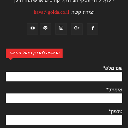
ייעוץ, ליווי עסקי ושיווקי, קורסים או פיתוח תוכן
יצירת קשר:
hava@golda.co.il
הרשמה למגזין ניהול חודשי
שם מלא*
אימייל*
טלפון*