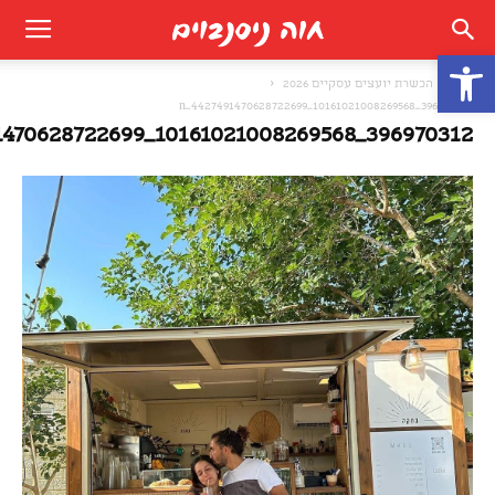
פתח סרגל נגישות
בית
הכשרת יועצים עסקיים 2026
396970312_10161021008269568_4427491470628722699_n
396970312_10161021008269568_4427491470628722699_n