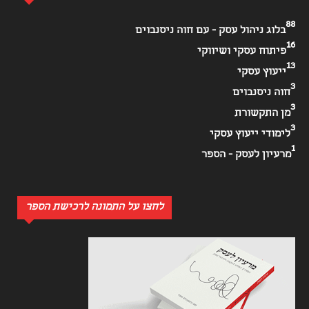
88
בלוג ניהול עסק - עם חוה ניסנבוים
16
פיתוח עסקי ושיווקי
13
ייעוץ עסקי
3
חוה ניסנבוים
3
מן התקשורת
3
לימודי ייעוץ עסקי
1
מרעיון לעסק - הספר
לחצו על התמונה לרכישת הספר