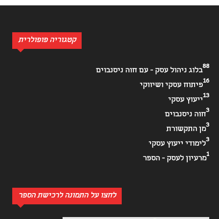
קטגוריה פופולרית
88
בלוג ניהול עסק - עם חוה ניסנבוים
16
פיתוח עסקי ושיווקי
13
ייעוץ עסקי
3
חוה ניסנבוים
3
מן התקשורת
3
לימודי ייעוץ עסקי
1
מרעיון לעסק - הספר
לחצו על התמונה לרכישת הספר