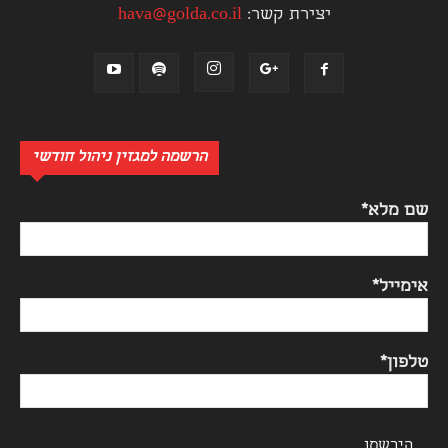
יצירת קשר:
hava@golda.co.il
הרשמה למגזין ניהול חודשי
שם מלא*
אימייל*
טלפון*