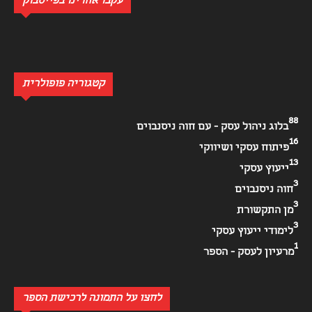
עקבו אחרינו בפייסבוק
קטגוריה פופולרית
88
בלוג ניהול עסק - עם חוה ניסנבוים
16
פיתוח עסקי ושיווקי
13
ייעוץ עסקי
3
חוה ניסנבוים
3
מן התקשורת
3
לימודי ייעוץ עסקי
1
מרעיון לעסק - הספר
לחצו על התמונה לרכישת הספר