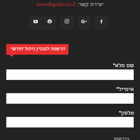
יצירת קשר:
hava@golda.co.il
הרשמה למגזין ניהול חודשי
שם מלא*
אימייל*
טלפון*