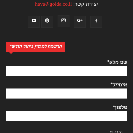
יצירת קשר:
hava@golda.co.il
הרשמה למגזין ניהול חודשי
שם מלא*
אימייל*
טלפון*