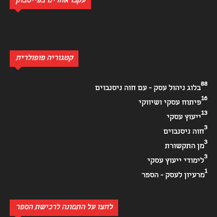
עקבו אחרינו בפייסבוק
קטגוריה פופולרית
88
בלוג ניהול עסק - עם חוה ניסנבוים
16
פיתוח עסקי ושיווקי
13
ייעוץ עסקי
3
חוה ניסנבוים
3
מן התקשורת
3
לימודי ייעוץ עסקי
1
מרעיון לעסק - הספר
לחצו על התמונה לרכישת הספר