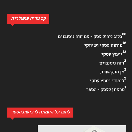
קטגוריה פופולרית
88
בלוג ניהול עסק - עם חוה ניסנבוים
16
פיתוח עסקי ושיווקי
13
ייעוץ עסקי
3
חוה ניסנבוים
3
מן התקשורת
3
לימודי ייעוץ עסקי
1
מרעיון לעסק - הספר
לחצו על התמונה לרכישת הספר