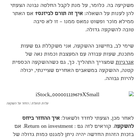
משקיעה בה. כלומר, על מנת לקבל החלטה נבונה הצעתי
להן לענות על השאלה:
איך זה תורם לביזנס?
אם האתר
ממילא מוֹכר ופשוט נמאס ממנו – זו לא סיבה
טובה להשקעה גדולה.
שימי לב, בחישוב ההשקעה, אני משקללת גם שעות
מתכנת, שעות עבודה עם המעצבת וכמות נאה של
אנרגיות
שמצריך התהליך. כך, גם כשההשקעה הכספית
קטנה, ההשקעה במשאבים האחרים שציינתי, יכולה
להיות גבוהה.
עלות תועלת | החזר על השקעה
לאחר מכן, הצעתי לחדד ולשאול:
איך ההחזר ביחס
להשקעה
. קוראים לזה גם : Return on investment. אם
בזכות הזהות החדשה יהיה ניתן למגנט כמות גדולה של