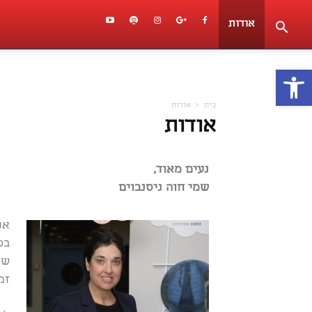
אודות
פתח סרגל נגישות
בית
אודות
אודות
נעים מאוד,
שמ
י חוה ניסנבוים
אנ
בפ
שה
זמן