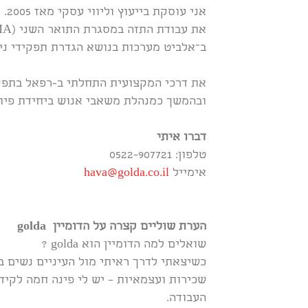
אני עוסקת בייעוץ וליווי עסקי מאז 2005.
את עבודת התזה במסגרת התואר השני (MA) כתבתי על
ב־אלביט מערכות בנושא הגדרת תפקידי ניהול מקצועי 
את דרכי המקצועית התחלתי ב-רפאל בתפק
ובהמשך כמנהלת משאבי אנוש ביחידת פיתוח וייצור; בשנת 05
דברו איתי
טלפון: 0522-907721
אימייל
hava@golda.co.il
הערת שוליים קצרה על הדומיין
golda
שואלים למה הדומיין הוא golda ?
כשיצאתי לדרך ראיתי מול העיניים נשים ב
שכירות ועצמאיות – יש לי פינה חמה לקיד
העבודה.