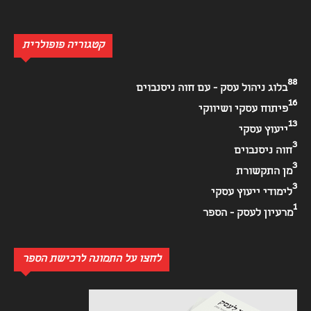
קטגוריה פופולרית
88
בלוג ניהול עסק - עם חוה ניסנבוים
16
פיתוח עסקי ושיווקי
13
ייעוץ עסקי
3
חוה ניסנבוים
3
מן התקשורת
3
לימודי ייעוץ עסקי
1
מרעיון לעסק - הספר
לחצו על התמונה לרכישת הספר