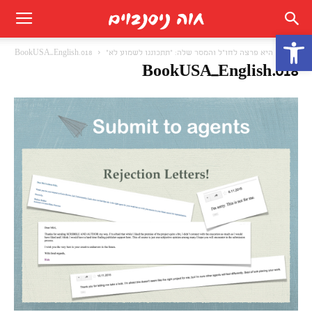
פתח סרגל נגישות
בית
היא פרצה לחו"ל והמסר שלה: "תתכוננו לשמוע לא"
BookUSA_English.018
BookUSA_English.018