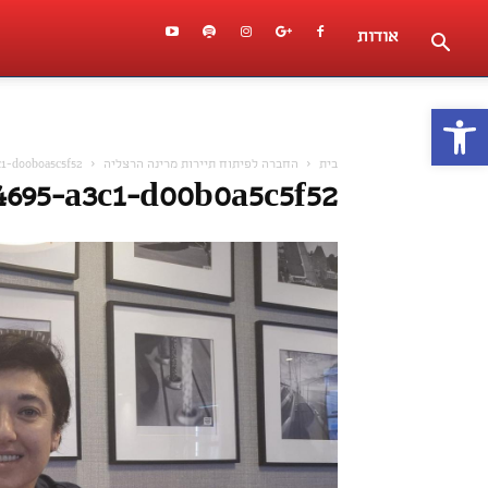
אודות
פתח סרגל נגישות
בית
החברה לפיתוח תיירות מרינה הרצליה
c1-d00b0a5c5f52
4695-a3c1-d00b0a5c5f52