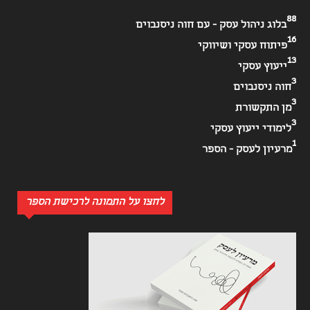
88
בלוג ניהול עסק - עם חוה ניסנבוים
16
פיתוח עסקי ושיווקי
13
ייעוץ עסקי
3
חוה ניסנבוים
3
מן התקשורת
3
לימודי ייעוץ עסקי
1
מרעיון לעסק - הספר
לחצו על התמונה לרכישת הספר