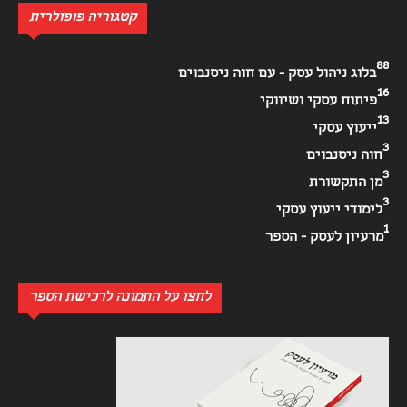
קטגוריה פופולרית
88
בלוג ניהול עסק - עם חוה ניסנבוים
16
פיתוח עסקי ושיווקי
13
ייעוץ עסקי
3
חוה ניסנבוים
3
מן התקשורת
3
לימודי ייעוץ עסקי
1
מרעיון לעסק - הספר
לחצו על התמונה לרכישת הספר