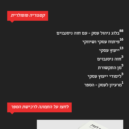
קטגוריה פופולרית
88
בלוג ניהול עסק - עם חוה ניסנבוים
16
פיתוח עסקי ושיווקי
13
ייעוץ עסקי
3
חוה ניסנבוים
3
מן התקשורת
3
לימודי ייעוץ עסקי
1
מרעיון לעסק - הספר
לחצו על התמונה לרכישת הספר