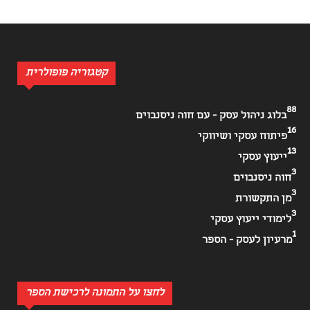
קטגוריה פופולרית
88
בלוג ניהול עסק - עם חוה ניסנבוים
16
פיתוח עסקי ושיווקי
13
ייעוץ עסקי
3
חוה ניסנבוים
3
מן התקשורת
3
לימודי ייעוץ עסקי
1
מרעיון לעסק - הספר
לחצו על התמונה לרכישת הספר