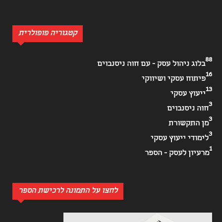
קטגוריה פופולרית
88
בלוג ניהול עסק - עם חוה ניסנבוים
16
פיתוח עסקי ושיווקי
13
ייעוץ עסקי
3
חוה ניסנבוים
3
מן התקשורת
3
לימודי ייעוץ עסקי
1
מרעיון לעסק - הספר
לחצו על התמונה לרכישת הספר