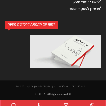
3
לימודי ייעוץ עסקי
1
מרעיון לעסק - הספר
לחצו על התמונה לרכישת הספר
תנאי שימוש
המלצות
מן התקשורת
ייעוץ עסקי – עבודות
© GOLDA| All rights reserved
Phone
Phone
Email
WhatsApp