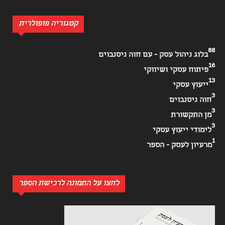
קטגוריה פופולרית
88
בלוג ניהול עסק - עם חוה ניסנבוים
16
פיתוח עסקי ושיווקי
13
ייעוץ עסקי
3
חוה ניסנבוים
3
מן התקשורת
3
לימודי ייעוץ עסקי
1
מרעיון לעסק - הספר
לחצו על התמונה לרכישת הספר